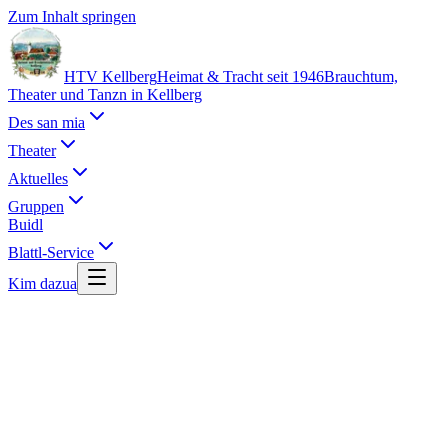
Zum Inhalt springen
HTV Kellberg
Heimat & Tracht seit 1946
Brauchtum,
Theater und Tanzn in Kellberg
Des san mia
Theater
Aktuelles
Gruppen
Buidl
Blattl-Service
Kim dazua