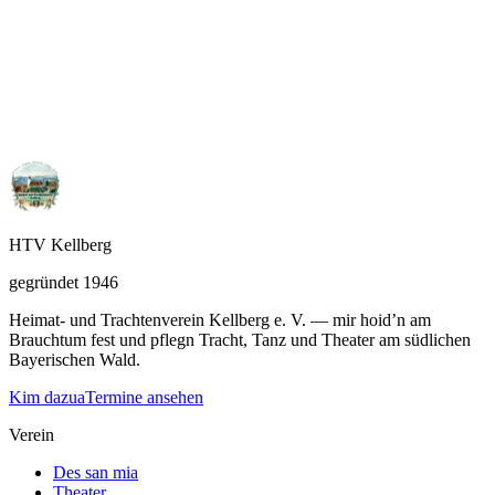
Mitglied werden
Mog’st mitanand Tracht und Brauchtum lebn? Sog uns
Bescheid — kim dazua.
Schau eini
HTV Kellberg
gegründet 1946
Heimat- und Trachtenverein Kellberg e. V. — mir hoid’n am
Brauchtum fest und pflegn Tracht, Tanz und Theater am südlichen
Bayerischen Wald.
Kim dazua
Termine ansehen
Verein
Des san mia
Theater