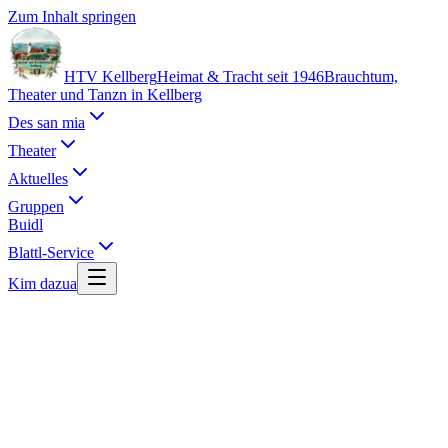
Zum Inhalt springen
HTV Kellberg
Heimat & Tracht seit 1946
Brauchtum,
Theater und Tanzn in Kellberg
Des san mia
Theater
Aktuelles
Gruppen
Buidl
Blattl-Service
Kim dazua