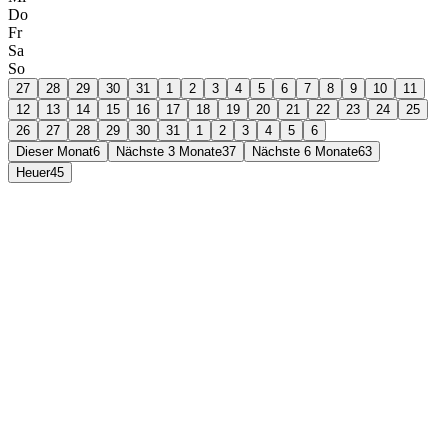
Do
Fr
Sa
So
27
28
29
30
31
1
2
3
4
5
6
7
8
9
10
11
12
13
14
15
16
17
18
19
20
21
22
23
24
25
26
27
28
29
30
31
1
2
3
4
5
6
Dieser Monat
6
Nächste 3 Monate
37
Nächste 6 Monate
63
Heuer
45
14
Aug
Kindertanz- und Plattlerprobe
17:15
Kurgästehaus Kellberg
Unsere Kinder und Jugendlichen lernen den Schuhplattler
und Volkstänze. Kemmt’s vorbei