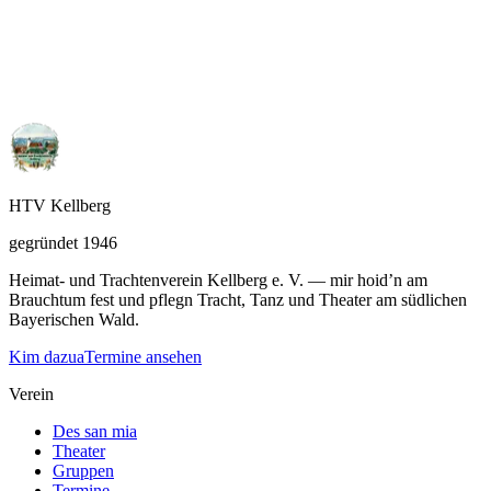
Erwachsene: Tanz-und Plattlerprobe
18:00
Kurgästehaus Kellberg
Wir Proben Schuhplattler und Volkstänze. Kemmt’s vorbei
HTV Kellberg
gegründet 1946
Heimat- und Trachtenverein Kellberg e. V. — mir hoid’n am
Brauchtum fest und pflegn Tracht, Tanz und Theater am südlichen
Bayerischen Wald.
Kim dazua
Termine ansehen
Verein
Des san mia
Theater
Gruppen
Termine