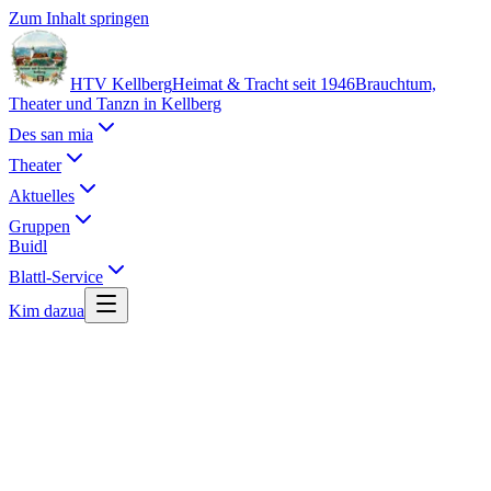
Zum Inhalt springen
HTV Kellberg
Heimat & Tracht seit 1946
Brauchtum,
Theater und Tanzn in Kellberg
Des san mia
Theater
Aktuelles
Gruppen
Buidl
Blattl-Service
Kim dazua