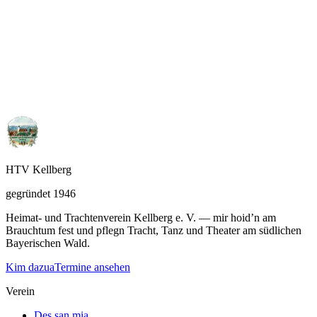
Schau eini
Mitglied werden
Mog’st mitanand Tracht und Brauchtum lebn? Mir frein uns
auf di.
Schau eini
HTV Kellberg
gegründet 1946
Heimat- und Trachtenverein Kellberg e. V. — mir hoid’n am
Brauchtum fest und pflegn Tracht, Tanz und Theater am südlichen
Bayerischen Wald.
Kim dazua
Termine ansehen
Verein
Des san mia