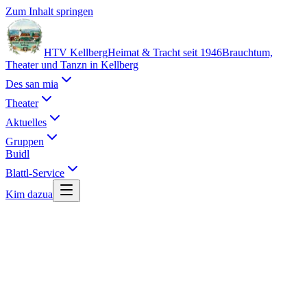
Zum Inhalt springen
HTV Kellberg
Heimat & Tracht seit 1946
Brauchtum,
Theater und Tanzn in Kellberg
Des san mia
Theater
Aktuelles
Gruppen
Buidl
Blattl-Service
Kim dazua