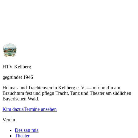
Karten sichern!
Theater 2026 – „Ach du lieber Gott“ – Jetzt Karten sichern!
Es ist wieder so weit – der Vorhang im Kurgästehaus
Kellberg geht auf! Die Theatergruppe des…
Weiterlesen
HTV Kellberg
gegründet 1946
Heimat- und Trachtenverein Kellberg e. V. — mir hoid’n am
Brauchtum fest und pflegn Tracht, Tanz und Theater am südlichen
Bayerischen Wald.
Kim dazua
Termine ansehen
Verein
Des san mia
Theater