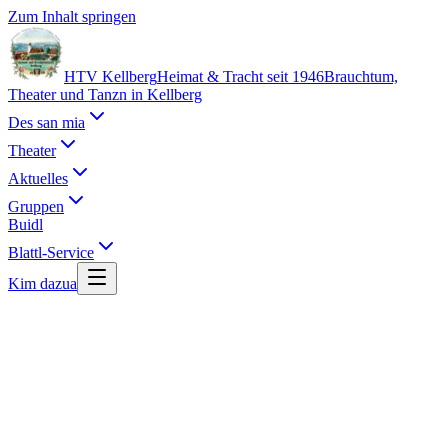
Zum Inhalt springen
HTV Kellberg
Heimat & Tracht seit 1946
Brauchtum,
Theater und Tanzn in Kellberg
Des san mia
Theater
Aktuelles
Gruppen
Buidl
Blattl-Service
Kim dazua